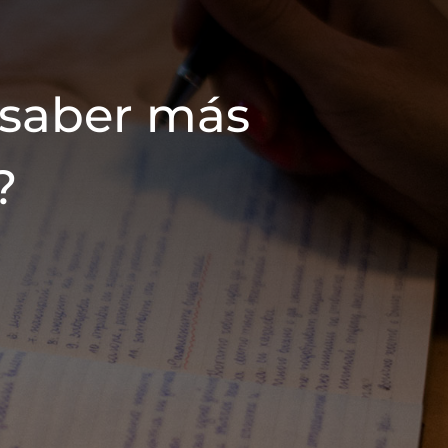
 saber más
?