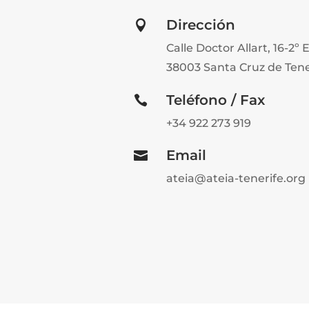
Dirección

Calle Doctor Allart, 16-2º E
38003 Santa Cruz de Tene
Teléfono / Fax

+34 922 273 919
Email

ateia@ateia-tenerife.org